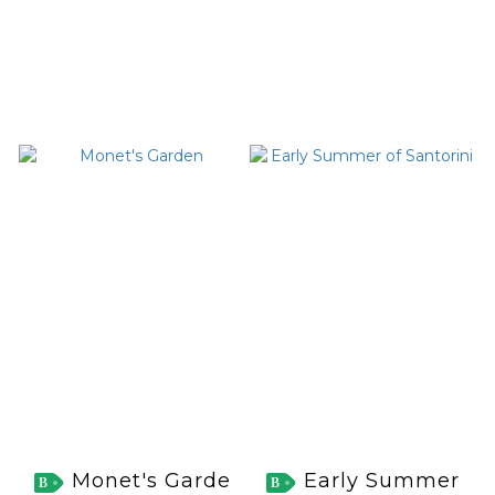
Monet's Garde
Early Summer
B
B