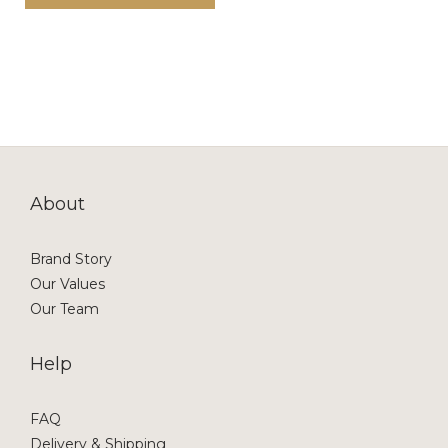
About
Brand Story
Our Values
Our Team
Help
FAQ
Delivery & Shipping