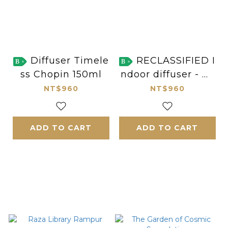
Diffuser Timele
RECLASSIFIED I
B
B
ss Chopin 150ml
ndoor diffuser - MI
CHELIA
NT$960
NT$960
ADD TO CART
ADD TO CART