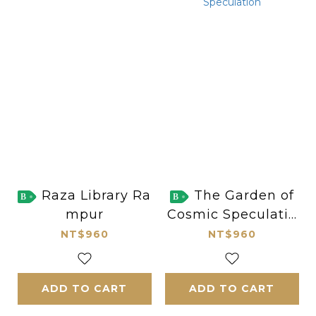
Raza Library Ra
The Garden of
B
B
mpur
Cosmic Speculatio
n
NT$960
NT$960
ADD TO CART
ADD TO CART