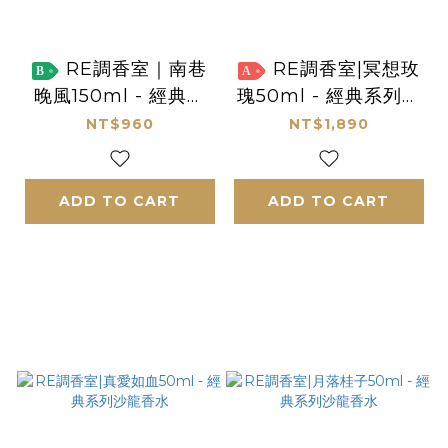
RE調香室｜南巷
RE調香室|冥想玫
B
A
晚風150ml - 經典系
瑰50ml - 經典系列沙
列室內擴香
龍香水
NT$960
NT$1,890
ADD TO CART
ADD TO CART