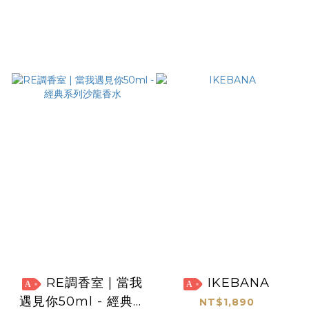
RE調香室 | 當我
IKEBANA
A
A
遇見你50ml - 經典系
NT$1,890