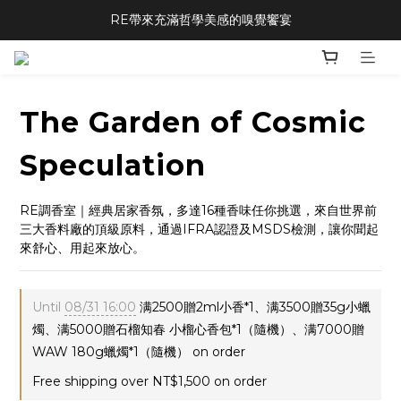
RE帶來充滿哲學美感的嗅覺饗宴
The Garden of Cosmic
Speculation
RE調香室｜經典居家香氛，多達16種香味任你挑選，來自世界前
三大香料廠的頂級原料，通過IFRA認證及MSDS檢測，讓你聞起
來舒心、用起來放心。
Until
08/31 16:00
满2500贈2ml小香*1、满3500贈35g小蠟
燭、满5000贈石榴知春 小榴心香包*1（隨機）、满7000贈
WAW 180g蠟燭*1（隨機） on order
Free shipping over NT$1,500 on order