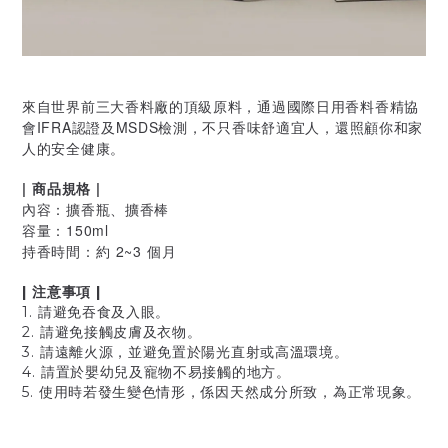
來自世界前三大香料廠的頂級原料，通過國際日用香料香精協
會IFRA認證及MSDS檢測，不只香味舒適宜人，還照顧你和家
人的安全健康。
| 商品規格 |
內容：擴香瓶、擴香棒
容量：150ml
持香時間：約 2~3 個月
| 注意事項 |
1. 請避免吞食及入眼。
2. 請避免接觸皮膚及衣物。
3. 請遠離火源，並避免置於陽光直射或高溫環境。
4. 請置於嬰幼兒及寵物不易接觸的地方。
5. 使用時若發生變色情形，係因天然成分所致，為正常現象。