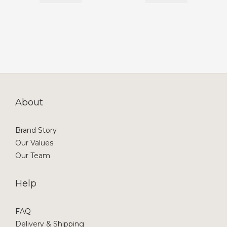
About
Brand Story
Our Values
Our Team
Help
FAQ
Delivery & Shipping