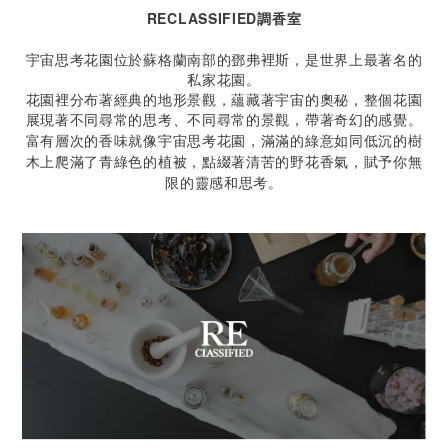
RECLASSIFIED調香室
宇宙思考花園位於蘇格蘭南部的鄧弗裡斯，是世界上最著名的
私家花園。
花園裡分布著經典的地形景觀，蘊藏著宇宙的奧秘，整個花園
展現著不同尋常的思考、不同尋常的景觀，帶著奇幻的感覺。
富有層次的香味就像宇宙思考花園，滿滿的綠意如同低沉的樹
木上爬滿了青綠色的植被，點綴著清苦的野花香氣，賦予你無
限的靈感和思考。