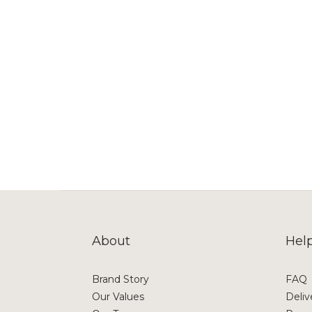
About
Hel
Brand Story
FAQ
Our Values
Deliv