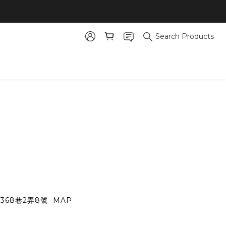
Search Products
368巷2弄8號
MAP