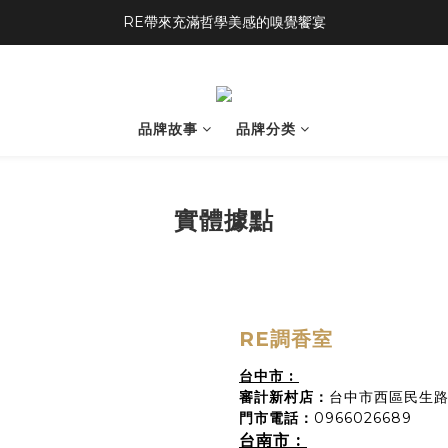
RE帶來充滿哲學美感的嗅覺饗宴
品牌故事
品牌分类
實體據點
RE調香室
台中市 :
審計新村店：
台中市西區民生路
門市電話
：
0966026689
台南市 :