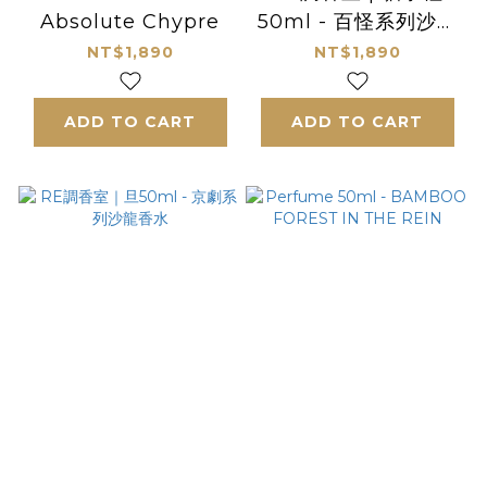
Absolute Chypre
50ml - 百怪系列沙龍
香水
NT$1,890
NT$1,890
ADD TO CART
ADD TO CART