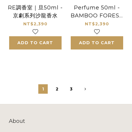
RE調香室｜旦50ml -
Perfume 50ml -
京劇系列沙龍香水
BAMBOO FOREST
IN THE REIN
NT$2,390
NT$2,390
ADD TO CART
ADD TO CART
1
2
3
About