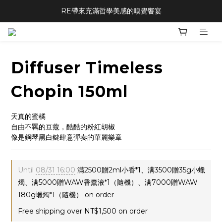
RE帶來充滿哲學美感的嗅覺饗宴
Diffuser Timeless
Chopin 150ml
天真的蜜橘
自由不羈的豆蔻，酷酷的粉紅胡椒
像是鋼琴黑白鍵肆意彈奏的華麗樂章
Until
08/31 16:00
满2500贈2ml小香*1、满3500贈35g小蠟
燭、满5000贈WAW香薰液*1（隨機）、满7000贈WAW
180g蠟燭*1（隨機） on order
Free shipping over NT$1,500 on order