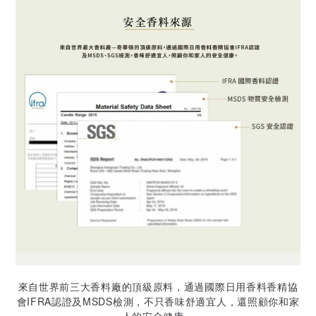
來自世界前三大香料廠的頂級原料，通過國際日用香料香精協
會IFRA認證及MSDS檢測，不只香味舒適宜人，還照顧你和家