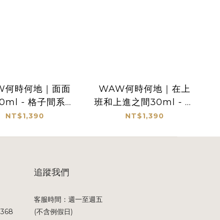
W何時何地｜面面
WAW何時何地｜在上
0ml - 格子間系列
班和上進之間30ml - 格
香水
子間系列香水
NT$1,390
NT$1,390
追蹤我們
客服時間：週一至週五
368
(不含例假日)