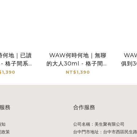
時何地｜已讀
WAW何時何地｜無聊
WA
 - 格子間系列
的大人30ml - 格子間系
俱到3
香水
列香水
$1,390
NT$1,390
服務
合作服務
須知
公司名稱：美生聚有限公司
貨政策
台中門市地址：台中市西區民生路