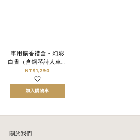
車用擴香禮盒 - 幻彩
白晝（含鋼琴詩人車用
香氛片）
NT$1,290
加入購物車
關於我們