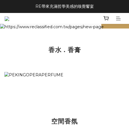
RE帶來充滿哲學美感的嗅覺饗宴
prev
next
香水 . 香膏
空間香氛