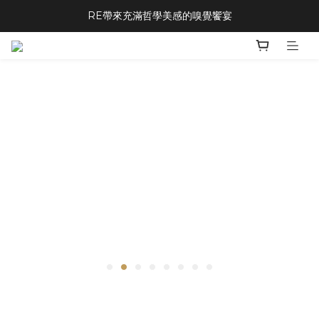
RE帶來充滿哲學美感的嗅覺饗宴