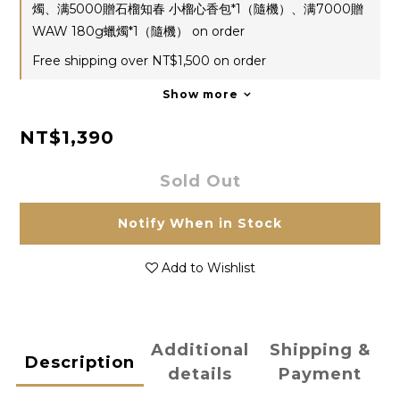
燭、满5000贈石榴知春 小榴心香包*1（隨機）、满7000贈
WAW 180g蠟燭*1（隨機） on order
Free shipping over NT$1,500 on order
Show more
NT$1,390
Sold Out
Notify When in Stock
Add to Wishlist
Additional
Shipping &
Description
details
Payment