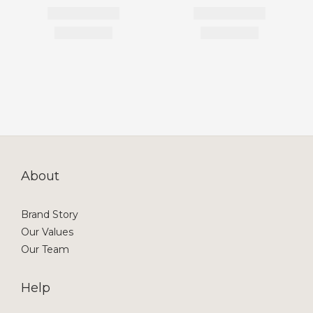
About
Brand Story
Our Values
Our Team
Help