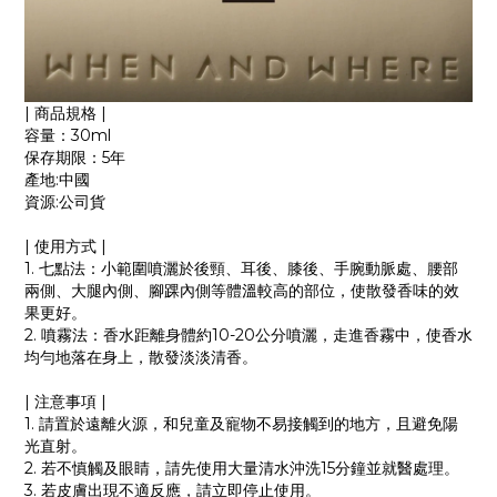
| 商品規格 |
容量：30ml
保存期限：5年
產地:中國
資源:公司貨
| 使用方式 |
1. 七點法：小範圍噴灑於後頸、耳後、膝後、手腕動脈處、腰部
兩側、大腿內側、腳踝內側等體溫較高的部位，使散發香味的效
果更好。
2. 噴霧法：香水距離身體約10-20公分噴灑，走進香霧中，使香水
均勻地落在身上，散發淡淡清香。
| 注意事項 |
1. 請置於遠離火源，和兒童及寵物不易接觸到的地方，且避免陽
光直射。
2. 若不慎觸及眼睛，請先使用大量清水沖洗15分鐘並就醫處理。
3. 若皮膚出現不適反應，請立即停止使用。