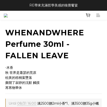
RE帶來充滿哲學美感的嗅覺饗宴
WHENANDWHERE
Perfume 30ml -
FALLEN LEAVE
-木香
秋 世界是蕭瑟的荒原 
枯黃的梧桐葉墜落 
撕開了寂靜的沈默 觸摸
苒苒物華休
Until
08/31 16:00
满2500贈2ml小香*1、满3500贈35g小蠟