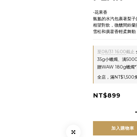
-花果香
氤氳的水汽包裹著梨子
相望對飲，微醺間鈴蘭
雪松和廣藿香輕柔舞動
至
08/31 16:00
截止
35g小蠟燭、满500
贈WAW 180g蠟燭
全店，滿NT$1,500
NT$899
加入購物車