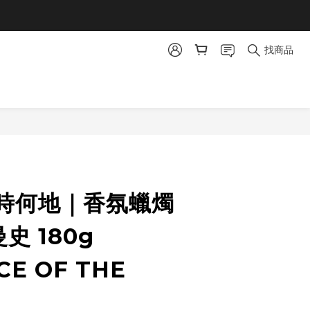
找商品
立即購買
時何地｜香氛蠟燭
史 180g
E OF THE