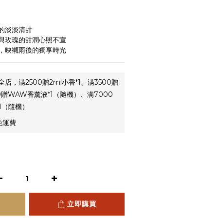
的淡淡清甜
與玫瑰的甜潤心照不宣
，映襯雨後的獨享時光
全店，满2500贈2ml小香*1、满3500贈
0贈WAW香薰液*1（隨機）、满7000
*1（隨機）
免運費
立即購買