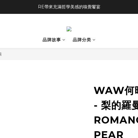
RE帶來充滿哲學美感的嗅覺饗宴
品牌故事
品牌分类
燭
WAW何
- 梨的羅曼
ROMANC
PEAR