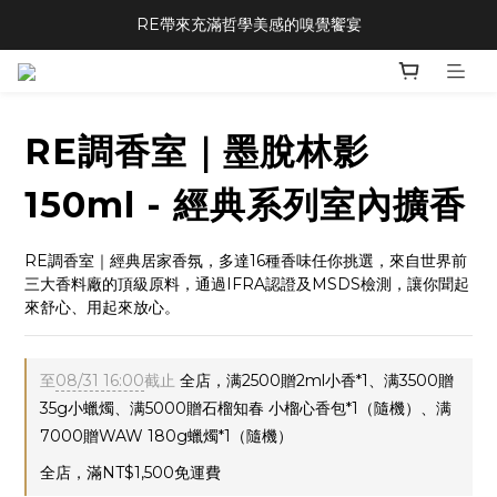
RE帶來充滿哲學美感的嗅覺饗宴
RE調香室｜墨脫林影
150ml - 經典系列室內擴香
RE調香室｜經典居家香氛，多達16種香味任你挑選，來自世界前
三大香料廠的頂級原料，通過IFRA認證及MSDS檢測，讓你聞起
來舒心、用起來放心。
至
08/31 16:00
截止
全店，满2500贈2ml小香*1、满3500贈
35g小蠟燭、满5000贈石榴知春 小榴心香包*1（隨機）、满
7000贈WAW 180g蠟燭*1（隨機）
全店，滿NT$1,500免運費