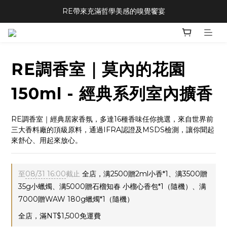
RE帶來充滿哲學美感的嗅覺饗宴
RE調香室｜莫內的花園
150ml - 經典系列室內擴香
RE調香室｜經典居家香氛，多達16種香味任你挑選，來自世界前
三大香料廠的頂級原料，通過IFRA認證及MSDS檢測，讓你聞起
來舒心、用起來放心。
至
08/31 16:00
截止
全店，满2500贈2ml小香*1、满3500贈
35g小蠟燭、满5000贈石榴知春 小榴心香包*1（隨機）、满
7000贈WAW 180g蠟燭*1（隨機）
全店，滿NT$1,500免運費