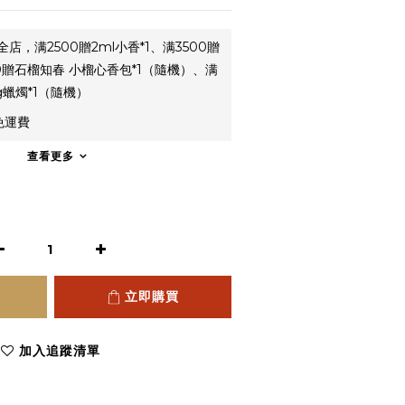
全店，满2500贈2ml小香*1、满3500贈
00贈石榴知春 小榴心香包*1（隨機）、满
g蠟燭*1（隨機）
免運費
查看更多
立即購買
加入追蹤清單