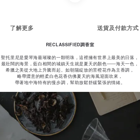
了解更多
送貨及付款方式
RECLASSIFIED調香室
聖托里尼是愛琴海最璀璨的一顆明珠，
這裡擁有世界上最美的日落，
最壯闊的海景，藍白相間的城鎮天生就是夏天的顏色——海天一色，
希臘之美從大地上升騰而起。
如朝陽綻放的苦橙花作為主香調，
略帶澀意的輕柔白色花香仿佛夏天的海風迎面吹來，
帶著地中海特有的慢步調，幫助放鬆舒緩緊張的情緒。