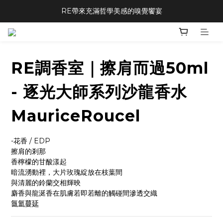
RE帶來充滿哲學美感的嗅覺饗宴
RE調香室｜擦肩而過50ml
- 逐光大師系列沙龍香水
MauriceRoucel
-花香 / EDP 
擦肩的剎那
香檸檬的甘酸漾起
暗流湧動裡，大片玫瑰綻放在枝葉間
與清麗的鈴蘭交相輝映
麝香與龍涎香在肌膚若即若離的觸碰間滲透交織
𣱣氳蔓延