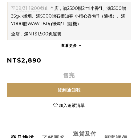
至
08/31 16:00
截止
全店，满2500贈2ml小香*1、满3500贈
35g小蠟燭、满5000贈石榴知春 小榴心香包*1（隨機）、满
7000贈WAW 180g蠟燭*1（隨機）
全店，滿NT$1,500免運費
查看更多
NT$2,890
售完
貨到通知我
加入追蹤清單
送貨及付
商品描述
了解更多
顧客評價