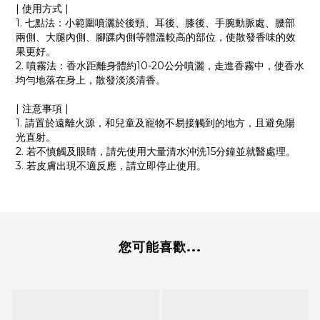
| 使用方式 |
1. 七點法：小範圍噴灑於後頸、耳後、膝後、手腕動脈處、腰部
兩側、大腿內側、腳踝內側等體溫較高的部位，使散發香味的效
果更好。
2. 噴霧法：香水距離身體約10-20公分噴灑，走進香霧中，使香水
均勻地落在身上，散發淡淡清香。
| 注意事項 |
1. 請置於遠離火源，和兒童及寵物不易接觸到的地方，且避免陽
光直射。
2. 若不慎觸及眼睛，請先使用大量清水沖洗15分鐘並就醫處理。
3. 若皮膚出現不適反應，請立即停止使用。
您可能喜歡...