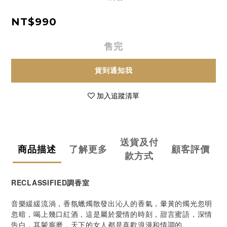
NT$990
售完
貨到通知我
加入追蹤清單
送貨及付
商品描述
了解更多
顧客評價
款方式
RECLASSIFIED調香室
音樂緩緩流淌，香氛蠟燭散發出沁人的香氣，暈黃的燭光忽明
忽暗，喝上幾口紅酒，這是屬於愛情的時刻，甜言蜜語，深情
告白，耳鬢廝磨，天下的女人都是喜歡浪漫和情調的。