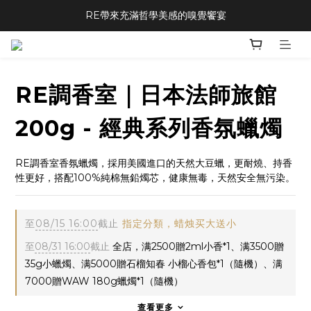
RE帶來充滿哲學美感的嗅覺饗宴
RE調香室｜日本法師旅館
200g - 經典系列香氛蠟燭
RE調香室香氛蠟燭，採用美國進口的天然大豆蠟，更耐燒、持香
性更好，搭配100%純棉無鉛燭芯，健康無毒，天然安全無污染。
至
08/15 16:00
截止
指定分類，蜡烛买大送小
至
08/31 16:00
截止
全店，满2500贈2ml小香*1、满3500贈
35g小蠟燭、满5000贈石榴知春 小榴心香包*1（隨機）、满
7000贈WAW 180g蠟燭*1（隨機）
查看更多