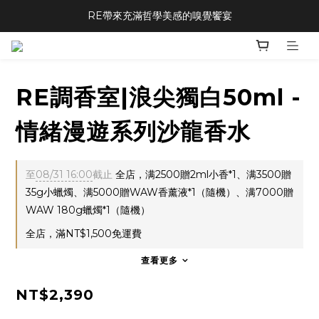
RE帶來充滿哲學美感的嗅覺饗宴
RE調香室|浪尖獨白50ml -
情緒漫遊系列沙龍香水
至
08/31 16:00
截止
全店，满2500贈2ml小香*1、满3500贈
35g小蠟燭、满5000贈WAW香薰液*1（隨機）、满7000贈
WAW 180g蠟燭*1（隨機）
全店，滿NT$1,500免運費
查看更多
NT$2,390