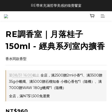
RE帶來充滿哲學美感的嗅覺饗宴
RE調香室｜月落桂子
150ml - 經典系列室內擴香
香水同款香型
至
08/31 16:00
截止
全店，满2500贈2ml小香*1、满3500贈
35g小蠟燭、满5000贈石榴知春 小榴心香包*1（隨機）、满
7000贈WAW 180g蠟燭*1（隨機）
全店，滿NT$1,500免運費
NT$960