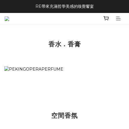
RE帶來充滿哲學美感的嗅覺饗宴
prev
next
香水 . 香膏
空間香氛