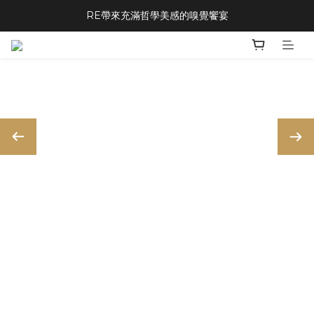
RE帶來充滿哲學美感的嗅覺饗宴