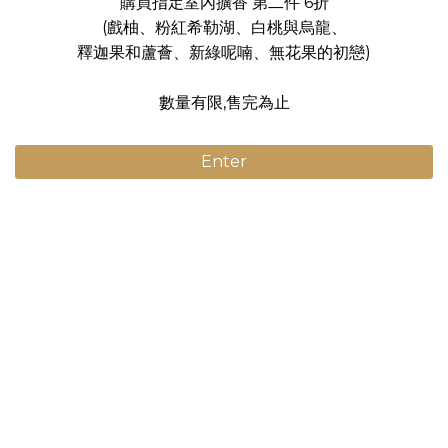
購買指定室內擴香 第二件 6折
(戲柚、粉紅希勒湖、白桃與烏龍、
釋迦果和蘆薈、新綠呢喃、無花果的初戀)
數量有限,售完為止
Enter