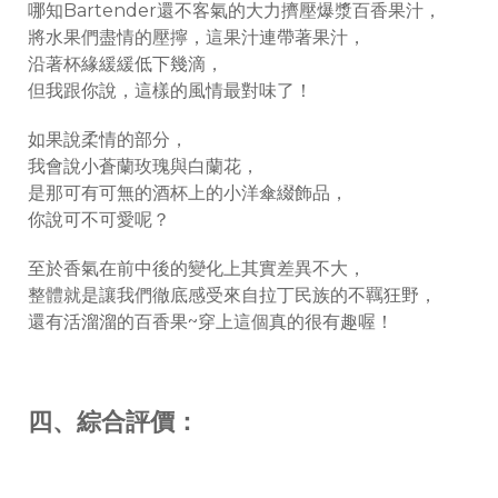
哪知Bartender還不客氣的大力擠壓爆漿百香果汁，
將水果們盡情的壓擰，這果汁連帶著果汁，
沿著杯緣緩緩低下幾滴，
但我跟你說，這樣的風情最對味了！
如果說柔情的部分，
我會說小蒼蘭玫瑰與白蘭花，
是那可有可無的酒杯上的小洋傘綴飾品，
你說可不可愛呢？
至於香氣在前中後的變化上其實差異不大，
整體就是讓我們徹底感受來自拉丁民族的不羈狂野，
還有活溜溜的百香果~穿上這個真的很有趣喔！
四、綜合評價：