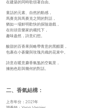
在建築的同時歌頌著自由。
童話的元素、自然的動感，
馬賽克與馬賽克之間的對話，
猶如一場鮮明歡快的探險遊戲，
在街頭音樂家的襯托下，
趣味盎然，詩意幻想。
酸甜的百香果與略帶青意的黑醋栗，
包裹在小蒼蘭與玫瑰共織的花束中。
詩意在暖意麝香氤氲的空氣里，
擁抱色彩與幾何的對話。
二、香氣結構：
上市年分：2021年
調香師：
Yann Vasnier