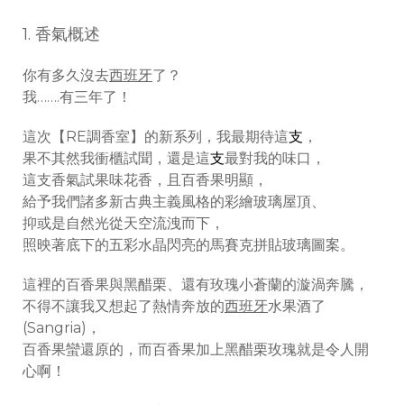
1. 香氣概述
你有多久沒去
西班牙
了？
我…….有三年了！
這次【RE調香室】的新系列，我最期待這
支
，
果不其然我衝櫃試聞，還是這
支
最對我的味口，
這支香氣試果味花香，且百香果明顯，
給予我們諸多新古典主義風格的彩繪玻璃屋頂、
抑或是自然光從天空流洩而下，
照映著底下的五彩水晶閃亮的馬賽克拼貼玻璃圖案。
這裡的百香果與黑醋栗、還有玫瑰小蒼蘭的漩渦奔騰，
不得不讓我又想起了熱情奔放的
西班牙
水果酒了
(Sangria)，
百香果蠻還原的，而百香果加上黑醋栗玫瑰就是令人開
心啊！