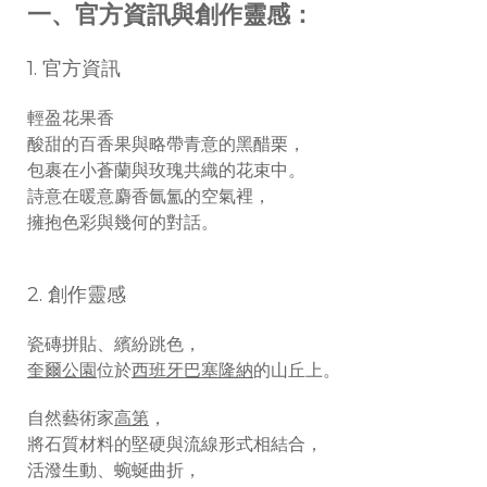
一、官方資訊與創作靈感：
1. 官方資訊
輕盈花果香
酸甜的百香果與略帶青意的黑醋栗，
包裹在小蒼蘭與玫瑰共織的花束中。
詩意在暖意麝香氤氳的空氣裡，
擁抱色彩與幾何的對話。
2. 創作靈感
瓷磚拼貼、繽紛跳色，
奎爾公園
位於
西班牙巴塞隆納
的山丘上。
自然藝術家
高第
，
將石質材料的堅硬與流線形式相結合，
活潑生動、蜿蜒曲折，