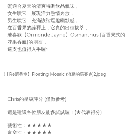
蠻適合夏天的清爽特調飲品氣味，
女生噴它，展現活力熱情奔放，
男生噴它，充滿詼諧逗趣幽默感，
在百香果的詮釋上，它真的出種拔萃，
若喜歡【Ormonde Jayne】Osmanthus (百香果式的
花果香氣)的朋友，
這支也值得入手喔~
Chris的星級評分 (僅做參考)
還是建議各位朋友能多試試喔！(★代表得分)
藝術性：★★★★★
實穿性：★★★★★