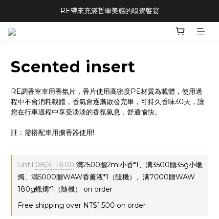
RE帶來充滿哲學美感的嗅覺饗宴
Scented insert
RE調香室車用香氛片，香片使用高密度PE材質為載體，使用過
程中不會消耗載體，香氣會逐漸散發完畢，可持久香味30天，讓
您在行車過程中享受淡淡的香氛氣息，舒適愉快。
註：需搭配車用擴香器使用!
Until
08/31 16:00
满2500贈2ml小香*1、满3500贈35g小蠟
燭、满5000贈WAW香薰液*1（隨機）、满7000贈WAW
180g蠟燭*1（隨機） on order
Free shipping over NT$1,500 on order