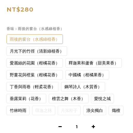
NT$280
香味
: 雨後的窗台（水感綠植香）
雨後的窗台（水感綠植香）
月光下的竹徑（清新綠植香）
愛麗絲的花園（柑橘花香）
釋迦果和蘆薈（甜美果香）
野薑花與橙葉（柑橘花香）
中國橘（柑橘果香）
丁香與雨巷（輕柔花香）
鋼琴詩人（木質香）
垂露茉莉（花香）
檀雲之舞（木香）
愛悅之城
竹林時雨
隱逸之林
月落桂子
浪尖獨白
熾檀