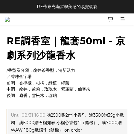
RE帶來充滿哲學美感的嗅覺饗宴
RE調香室｜龍套50ml - 京
劇系列沙龍香水
/香型及分類：龍井茶香型，清新活力
／香味金字塔
前調：香檸檬，柑橘，綠植，綠葉
中調：龍井，茉莉，玫瑰木，紫羅蘭，仙客來
後調：麝香，雪松木，琥珀
Until
08/31 16:00
满2500贈2ml小香*1、满3500贈35g小蠟
燭、满5000贈石榴知春 小榴心香包*1（隨機）、满7000贈
WAW 180g蠟燭*1（隨機） on order