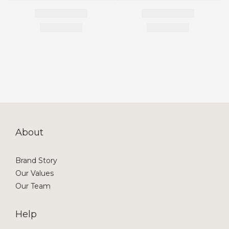
About
Brand Story
Our Values
Our Team
Help