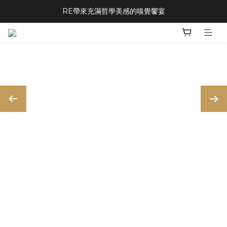
RE帶來充滿哲學美感的嗅覺饗宴