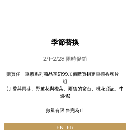
季節替換
2/1~2/28 限時促銷
購買任一車擴系列商品享$199加價購買指定車擴香氛片一
組
(丁香與雨巷、野薑花與橙葉、雨後的窗台、桃花源記、中
國橘)
數量有限 售完為止
ENTER