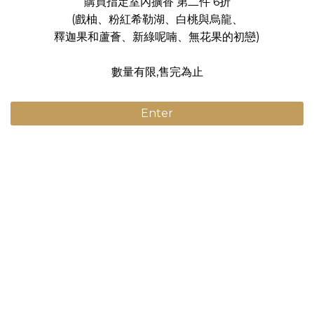
購買指定室內擴香 第二件 6折
(戲柚、粉紅希勒湖、白桃與烏龍、
釋迦果和蘆薈、新綠呢喃、無花果的初戀)
數量有限,售完為止
Enter