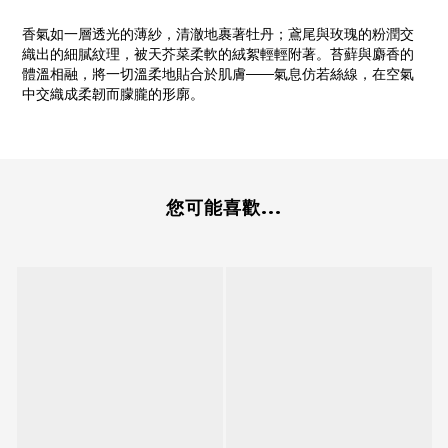
香氣如一層透光的薄紗，清澈地裹著牡丹；鳶尾與玫瑰的粉潤交
織出的細膩紋理，被天芥菜柔軟的絨絮輕輕附著。苔蘚與麝香的
體溫相融，將一切溫柔地貼合於肌膚——氣息仿若絲線，在空氣
中交織成柔韌而朦朧的形廓。
您可能喜歡...