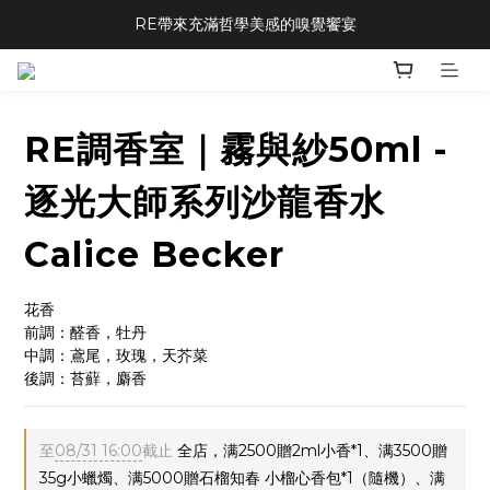
RE帶來充滿哲學美感的嗅覺饗宴
RE調香室｜霧與紗50ml -
逐光大師系列沙龍香水
Calice Becker
花香
前調：醛香，牡丹
中調：鳶尾，玫瑰，天芥菜
後調：苔蘚，麝香
至
08/31 16:00
截止
全店，满2500贈2ml小香*1、满3500贈
35g小蠟燭、满5000贈石榴知春 小榴心香包*1（隨機）、满