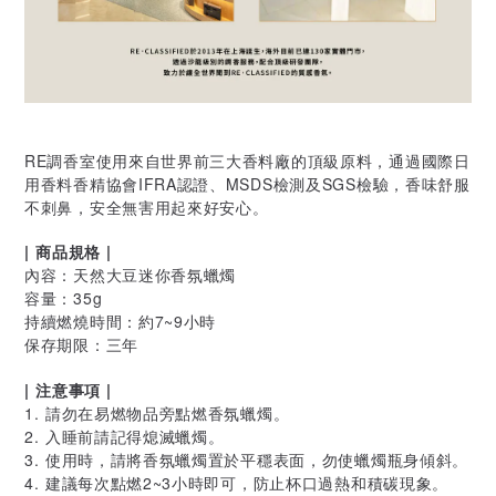
RE調香室使用來自世界前三大香料廠的頂級原料，通過國際日
用香料香精協會IFRA認證、MSDS檢測及SGS檢驗，
香味舒服
不刺鼻，安全無害用起來好安心。
| 商品規格 |
內容：天然大豆迷你香氛蠟燭
容量：35g
持續燃燒時間：約7~9小時
保存期限：三年
| 注意事項 |
1. 請勿在易燃物品旁點燃香氛蠟燭。
2. 入睡前請記得熄滅蠟燭。
3. 使用時，請將香氛蠟燭置於平穩表面，勿使蠟燭瓶身傾斜。
4. 建議每次點燃2~3小時即可，防止杯口過熱和積碳現象。