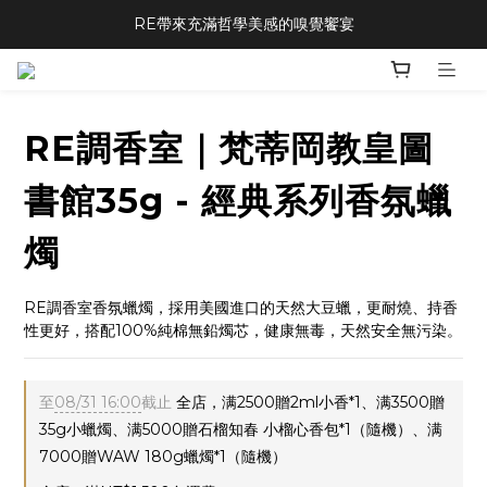
RE帶來充滿哲學美感的嗅覺饗宴
RE調香室｜梵蒂岡教皇圖
書館35g - 經典系列香氛蠟
燭
RE調香室香氛蠟燭，採用美國進口的天然大豆蠟，更耐燒、持香
性更好，搭配100%純棉無鉛燭芯，健康無毒，天然安全無污染。
至
08/31 16:00
截止
全店，满2500贈2ml小香*1、满3500贈
35g小蠟燭、满5000贈石榴知春 小榴心香包*1（隨機）、满
7000贈WAW 180g蠟燭*1（隨機）