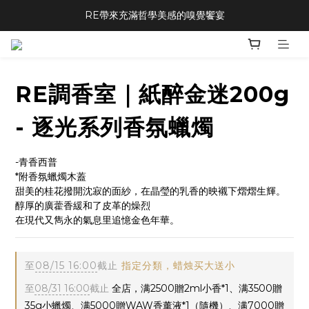
RE帶來充滿哲學美感的嗅覺饗宴
RE調香室｜紙醉金迷200g
- 逐光系列香氛蠟燭
-青香西普
*附香氛蠟燭木蓋
甜美的桂花撥開沈寂的面紗，在晶瑩的乳香的映襯下熠熠生輝。
醇厚的廣藿香緩和了皮革的燥烈
在現代又雋永的氣息里追憶金色年華。
至
08/15 16:00
截止
指定分類，蜡烛买大送小
至
08/31 16:00
截止
全店，满2500贈2ml小香*1、满3500贈
35g小蠟燭、满5000贈WAW香薰液*1（隨機）、满7000贈