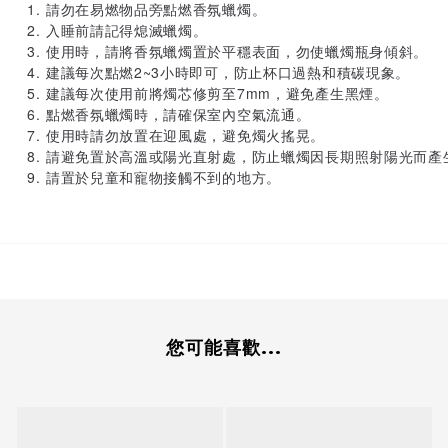
1. 請勿在易燃物品旁點燃香氛蠟燭。
2. 入睡前請記得熄滅蠟燭。
3. 使用時，請將香氛蠟燭置於平穩表面，勿使蠟燭瓶身傾斜。
4. 建議每次點燃2~3小時即可，防止杯口過熱和積碳現象。
5. 建議每次使用前將燭芯修剪至7mm，避免產生黑煙。
6. 點燃香氛蠟燭時，請確保室內空氣流通。
7. 使用時請勿放置在迎風處，避免燭火搖晃。
8. 請避免置於高溫或陽光直射處，防止蠟燭因長期照射陽光而
9. 請置於兒童和寵物接觸不到的地方。
您可能喜歡...